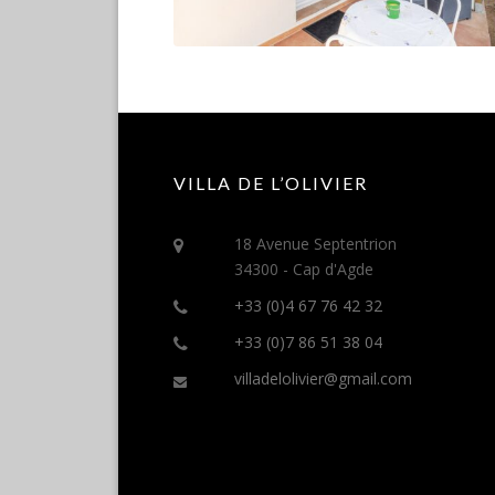
VILLA DE L’OLIVIER
18 Avenue Septentrion
34300 - Cap d'Agde
+33 (0)4 67 76 42 32
+33 (0)7 86 51 38 04
villadelolivier@gmail.com