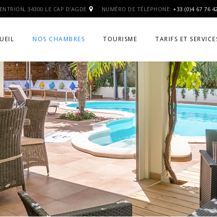
ENTRION, 34300 LE CAP D'AGDE
NUMÉRO DE TÉLÉPHONE:
+33 (0)4 67 76 4
UEIL
NOS CHAMBRES
TOURISME
TARIFS ET SERVICE